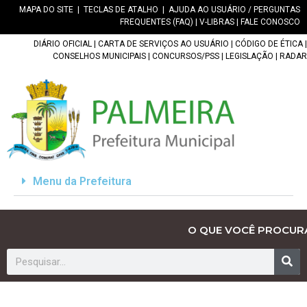
MAPA DO SITE
|
TECLAS DE ATALHO
|
AJUDA AO USUÁRIO / PERGUNTAS
FREQUENTES (FAQ)
|
V-LIBRAS
|
FALE CONOSCO
DIÁRIO OFICIAL
|
CARTA DE SERVIÇOS AO USUÁRIO
|
CÓDIGO DE ÉTICA
|
CONSELHOS MUNICIPAIS
|
CONCURSOS/PSS
|
LEGISLAÇÃO
|
RADAR
Menu da Prefeitura
O QUE VOCÊ PROCUR