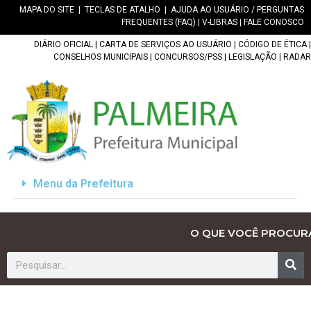
MAPA DO SITE
|
TECLAS DE ATALHO
|
AJUDA AO USUÁRIO / PERGUNTAS
FREQUENTES (FAQ)
|
V-LIBRAS
|
FALE CONOSCO
DIÁRIO OFICIAL
|
CARTA DE SERVIÇOS AO USUÁRIO
|
CÓDIGO DE ÉTICA
|
CONSELHOS MUNICIPAIS
|
CONCURSOS/PSS
|
LEGISLAÇÃO
|
RADAR
Menu da Prefeitura
O QUE VOCÊ PROCUR