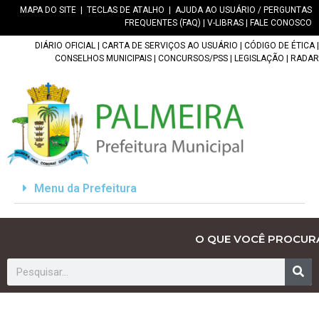
MAPA DO SITE
|
TECLAS DE ATALHO
|
AJUDA AO USUÁRIO / PERGUNTAS
FREQUENTES (FAQ)
|
V-LIBRAS
|
FALE CONOSCO
DIÁRIO OFICIAL
|
CARTA DE SERVIÇOS AO USUÁRIO
|
CÓDIGO DE ÉTICA
|
CONSELHOS MUNICIPAIS
|
CONCURSOS/PSS
|
LEGISLAÇÃO
|
RADAR
Menu da Prefeitura
O QUE VOCÊ PROCUR