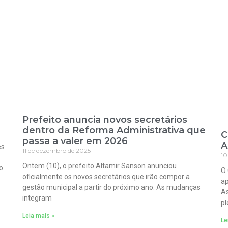
Prefeito anuncia novos secretários
dentro da Reforma Administrativa que
C
passa a valer em 2026
A
es
11 de dezembro de 2025
10
Ontem (10), o prefeito Altamir Sanson anunciou
o
O 
oficialmente os novos secretários que irão compor a
ap
gestão municipal a partir do próximo ano. As mudanças
As
integram
pl
Leia mais »
Le