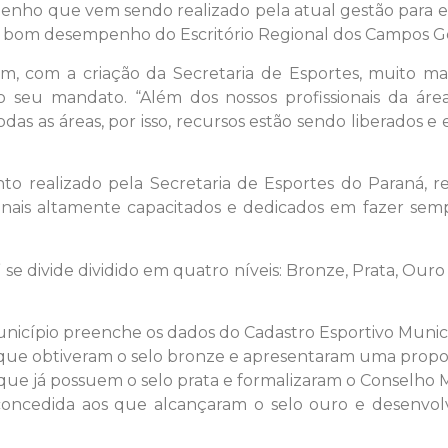
ho que vem sendo realizado pela atual gestão para estr
o bom desempenho do Escritório Regional dos Campos Ger
m, com a criação da Secretaria de Esportes, muito mais
o seu mandato. “Além dos nossos profissionais da áre
as as áreas, por isso, recursos estão sendo liberados 
 realizado pela Secretaria de Esportes do Paraná, r
ionais altamente capacitados e dedicados em fazer se
 divide dividido em quatro níveis: Bronze, Prata, Ouro 
icípio preenche os dados do Cadastro Esportivo Munic
que obtiveram o selo bronze e apresentaram uma propost
ue já possuem o selo prata e formalizaram o Conselho M
 concedida aos que alcançaram o selo ouro e desenvo