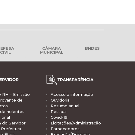
EFESA
CÂMARA
BNDES
CIVIL
MUNICIPAL
o RH – Emissão
Acesso à informação
rovante de
Ouvidoria
ntos
Resumo anual
de holerites
Pessoal
ional
Covid-19
a do Servidor
Licitações/Administração
Prefeitura
Fornecedores
e Ética
Execução/Despesa