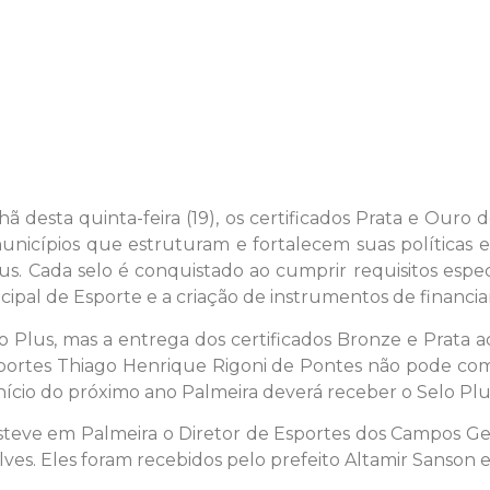
 desta quinta-feira (19), os certificados Prata e Our
nicípios que estruturam e fortalecem suas políticas es
lus. Cada selo é conquistado ao cumprir requisitos esp
cipal de Esporte e a criação de instrumentos de financi
lo Plus, mas a entrega dos certificados Bronze e Prat
sportes Thiago Henrique Rigoni de Pontes não pode com
início do próximo ano Palmeira deverá receber o Selo Plu
steve em Palmeira o Diretor de Esportes dos Campos Gera
ves. Eles foram recebidos pelo prefeito Altamir Sanson 