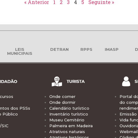
« Anterior
1
2
3
4
5
Seguinte »
LEIS
DETRAN
RPPS
IMASP
D
MUNICIPAIS
cursos
Onde comer
Portal d
Onde dormir
do comp
tos dos PSSs
Calendário turístico
rendime
o Público
Inventário turístico
Emissão 
Museu Cemitério
Vida func
/SIC
Palmeira em Madeira
Ouvidori
Atrativos naturais
Webmail 
Atrativos históricos
Código d