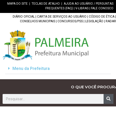
MAPA DO SITE
|
TECLAS DE ATALHO
|
AJUDA AO USUÁRIO / PERGUNTAS
FREQUENTES (FAQ)
|
V-LIBRAS
|
FALE CONOSCO
DIÁRIO OFICIAL
|
CARTA DE SERVIÇOS AO USUÁRIO
|
CÓDIGO DE ÉTICA
|
CONSELHOS MUNICIPAIS
|
CONCURSOS/PSS
|
LEGISLAÇÃO
|
RADAR
Menu da Prefeitura
O QUE VOCÊ PROCUR