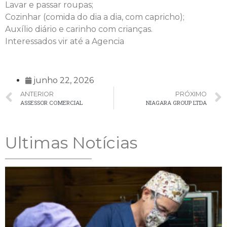
Lavar e passar roupas;
Cozinhar (comida do dia a dia, com capricho);
Auxílio diário e carinho com crianças.
Interessados vir até a Agencia
junho 22, 2026
ANTERIOR
PRÓXIMO
ASSESSOR COMERCIAL
NIAGARA GROUP LTDA
Ultimas Notícias