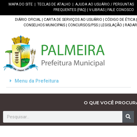
MAPA DO SITE
|
TECLAS DE ATALHO
|
AJUDA AO USUÁRIO / PERGUNTAS
FREQUENTES (FAQ)
|
V-LIBRAS
|
FALE CONOSCO
DIÁRIO OFICIAL
|
CARTA DE SERVIÇOS AO USUÁRIO
|
CÓDIGO DE ÉTICA
|
CONSELHOS MUNICIPAIS
|
CONCURSOS/PSS
|
LEGISLAÇÃO
|
RADAR
Menu da Prefeitura
O QUE VOCÊ PROCUR