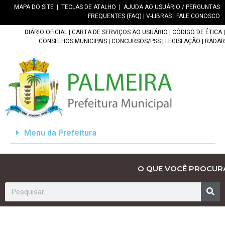
MAPA DO SITE
|
TECLAS DE ATALHO
|
AJUDA AO USUÁRIO / PERGUNTAS
FREQUENTES (FAQ)
|
V-LIBRAS
|
FALE CONOSCO
DIÁRIO OFICIAL
|
CARTA DE SERVIÇOS AO USUÁRIO
|
CÓDIGO DE ÉTICA
|
CONSELHOS MUNICIPAIS
|
CONCURSOS/PSS
|
LEGISLAÇÃO
|
RADAR
Menu da Prefeitura
O QUE VOCÊ PROCUR