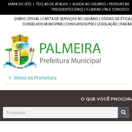
MAPA DO SITE
|
TECLAS DE ATALHO
|
AJUDA AO USUÁRIO / PERGUNTAS
FREQUENTES (FAQ)
|
V-LIBRAS
|
FALE CONOSCO
DIÁRIO OFICIAL
|
CARTA DE SERVIÇOS AO USUÁRIO
|
CÓDIGO DE ÉTICA
|
CONSELHOS MUNICIPAIS
|
CONCURSOS/PSS
|
LEGISLAÇÃO
|
RADAR
Menu da Prefeitura
O QUE VOCÊ PROCUR