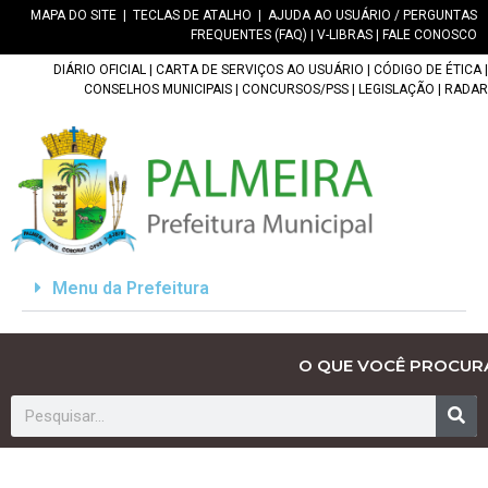
MAPA DO SITE
|
TECLAS DE ATALHO
|
AJUDA AO USUÁRIO / PERGUNTAS
FREQUENTES (FAQ)
|
V-LIBRAS
|
FALE CONOSCO
DIÁRIO OFICIAL
|
CARTA DE SERVIÇOS AO USUÁRIO
|
CÓDIGO DE ÉTICA
|
CONSELHOS MUNICIPAIS
|
CONCURSOS/PSS
|
LEGISLAÇÃO
|
RADAR
Menu da Prefeitura
O QUE VOCÊ PROCUR