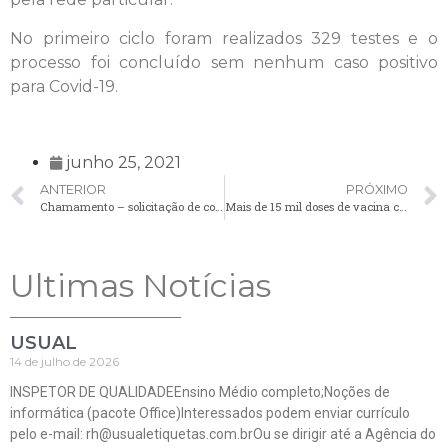
No primeiro ciclo foram realizados 329 testes e o
processo foi concluído sem nenhum caso positivo
para Covid-19.
junho 25, 2021
ANTERIOR
PRÓXIMO
Chamamento – solicitação de comparecimento de candidatos – 25/06
Mais de 15 mil doses de vacina contra a Covid-19 já foram aplicadas em Palmeira
Ultimas Notícias
USUAL
14 de julho de 2026
INSPETOR DE QUALIDADEEnsino Médio completo;Noções de
informática (pacote Office)Interessados podem enviar currículo
pelo e-mail: rh@usualetiquetas.com.brOu se dirigir até a Agência do