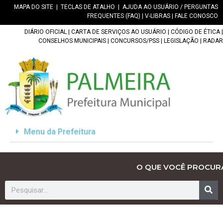
MAPA DO SITE
|
TECLAS DE ATALHO
|
AJUDA AO USUÁRIO / PERGUNTAS
FREQUENTES (FAQ)
|
V-LIBRAS
|
FALE CONOSCO
DIÁRIO OFICIAL
|
CARTA DE SERVIÇOS AO USUÁRIO
|
CÓDIGO DE ÉTICA
|
CONSELHOS MUNICIPAIS
|
CONCURSOS/PSS
|
LEGISLAÇÃO
|
RADAR
Menu da Prefeitura
O QUE VOCÊ PROCUR