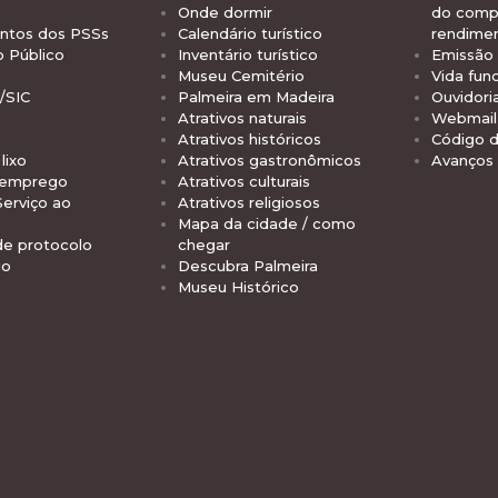
Onde dormir
do comp
tos dos PSSs
Calendário turístico
rendime
o Público
Inventário turístico
Emissão 
Museu Cemitério
Vida func
/SIC
Palmeira em Madeira
Ouvidori
Atrativos naturais
Webmail 
Atrativos históricos
Código d
lixo
Atrativos gastronômicos
Avanços
 emprego
Atrativos culturais
Serviço ao
Atrativos religiosos
Mapa da cidade / como
de protocolo
chegar
io
Descubra Palmeira
Museu Histórico