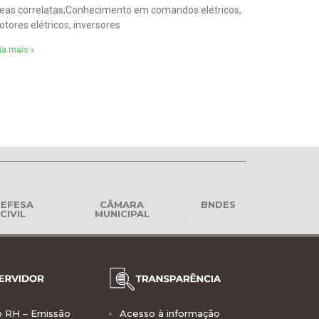
eas correlatas;Conhecimento em comandos elétricos,
tores elétricos, inversores
ia mais »
EFESA
CÂMARA
BNDES
CIVIL
MUNICIPAL
o RH – Emissão
Acesso à informação