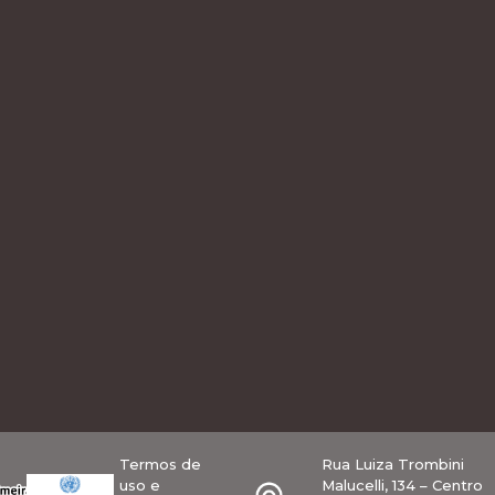
Termos de
Rua Luiza Trombini
uso e
Malucelli, 134 – Centro