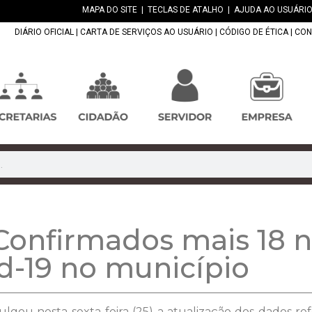
MAPA DO SITE
|
TECLAS DE ATALHO
|
AJUDA AO USUÁRIO
DIÁRIO OFICIAL
|
CARTA DE SERVIÇOS AO USUÁRIO
|
CÓDIGO DE ÉTICA
|
CON
nfirmados mais 18 n
id-19 no município
ulgou nesta sexta-feira (25) a atualização dos dados re