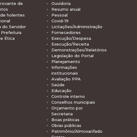
rovante de
Ouvidoria
ntos
Resumo anual
de holerites
Pessoal
ional
Covid-19
a do Servidor
Licitações/Administração
Prefeitura
Fornecedores
e Ética
Execução/Despesa
Execução/Receita
Demonstrações/Relatórios
Legislação do Portal
Planejamento
Informações
institucionais
Avaliação PPA
Saúde
Educação
Controle interno
Conselhos municipais
Orçamento por
Secretaria
Boas práticas
Obras públicas
Patrimônio/Almoxarifado