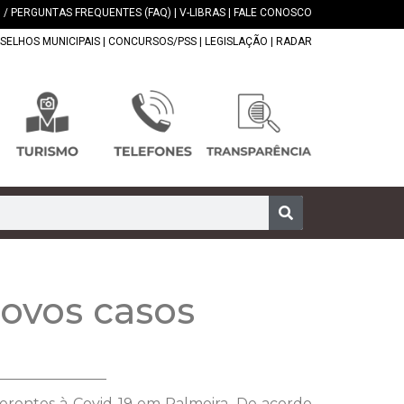
 / PERGUNTAS FREQUENTES (FAQ)
|
V-LIBRAS
|
FALE CONOSCO
SELHOS MUNICIPAIS
|
CONCURSOS/PSS
|
LEGISLAÇÃO
|
RADAR
ovos casos
ferentes à Covid-19 em Palmeira. De acordo