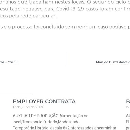
ionários que trabalham nestes locais. O segundo ciclo
resultado negativo para Covid-19, 29 casos foram conf
cos pela rede particular.
es e o processo foi concluído sem nenhum caso positivo p
tos – 25/06
Mais de 15 mil doses 
EMPLOYER CONTRATA
B
17 de julho de 2026
15
AUXILIAR DE PRODUÇÃO Alimentação no
A
local;Transporte fretado;Modalidade:
EL
Temporário.Horário: escala 6×2Interessados encaminhar
pr