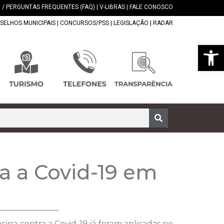
 / PERGUNTAS FREQUENTES (FAQ)
|
V-LIBRAS
|
FALE CONOSCO
SELHOS MUNICIPAIS
|
CONCURSOS/PSS
|
LEGISLAÇÃO
|
RADAR
Abrir 
a a Covid-19 em
ina contra a Covid-19 já foram aplicadas no