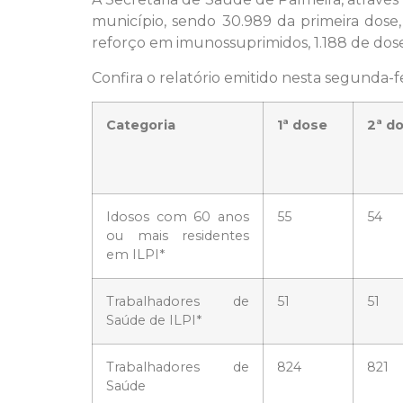
município, sendo 30.989 da primeira dose
reforço em imunossuprimidos, 1.188 de dose
Confira o relatório emitido nesta segunda-fei
Categoria
1ª dose
2ª d
Idosos com 60 anos
55
54
ou mais residentes
em ILPI*
Trabalhadores de
51
51
Saúde de ILPI*
Trabalhadores de
824
821
Saúde