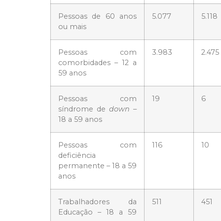
Pessoas de 60 anos
5.077
5.118
ou mais
Pessoas com
3.983
2.475
comorbidades – 12 a
59 anos
Pessoas com
19
6
síndrome de
down
–
18 a 59 anos
Pessoas com
116
10
deficiência
permanente – 18 a 59
anos
Trabalhadores da
511
451
Educação – 18 a 59