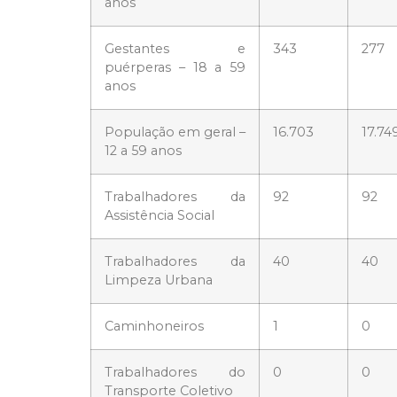
anos
Gestantes e
343
277
puérperas – 18 a 59
anos
População em geral –
16.703
17.74
12 a 59 anos
Trabalhadores da
92
92
Assistência Social
Trabalhadores da
40
40
Limpeza Urbana
Caminhoneiros
1
0
Trabalhadores do
0
0
Transporte Coletivo