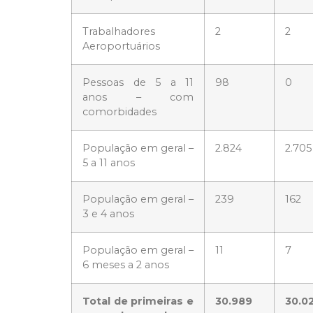
Trabalhadores
2
2
Aeroportuários
Pessoas de 5 a 11
98
0
anos – com
comorbidades
População em geral –
2.824
2.705
5 a 11 anos
População em geral –
239
162
3 e 4 anos
População em geral –
11
7
6 meses a 2 anos
Total de primeiras e
30.989
30.0