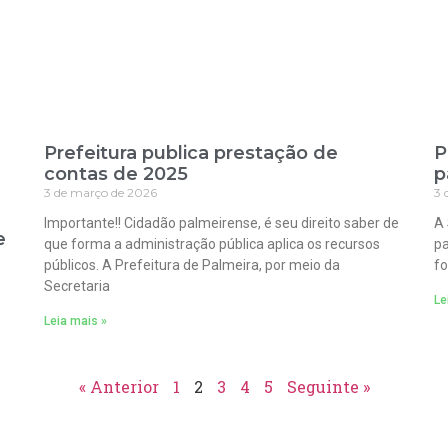
Prefeitura publica prestação de
P
contas de 2025
p
3 de março de 2026
3 
Importante!! Cidadão palmeirense, é seu direito saber de
A 
e
que forma a administração pública aplica os recursos
pa
públicos. A Prefeitura de Palmeira, por meio da
fo
Secretaria
Le
Leia mais »
« Anterior
1
2
3
4
5
Seguinte »