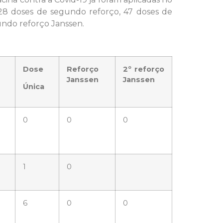
928 doses de segundo reforço, 47 doses de
undo reforço Janssen.
Dose
Reforço
2º reforço
Janssen
Janssen
Única
0
0
0
1
0
6
0
0