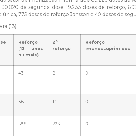
, 30.020 da segunda dose, 19.233 doses de reforço, 6.
 única, 775 doses de reforço Janssen e 40 doses de seg
ra (13):
ose
Reforço
2º
Reforço
(12 anos
reforço
imunossuprimidos
ou mais)
43
8
0
36
14
0
588
223
0