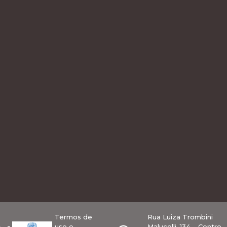
Termos de
Rua Luiza Trombini
uso e
Malucelli, 134 – Centro