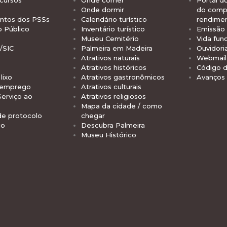
cursos
Onde comer
Portal d
Onde dormir
do comp
tos dos PSSs
Calendário turístico
rendime
o Público
Inventário turístico
Emissão 
Museu Cemitério
Vida func
/SIC
Palmeira em Madeira
Ouvidori
Atrativos naturais
Webmail 
Atrativos históricos
Código d
lixo
Atrativos gastronômicos
Avanços
 emprego
Atrativos culturais
Serviço ao
Atrativos religiosos
Mapa da cidade / como
de protocolo
chegar
io
Descubra Palmeira
Museu Histórico