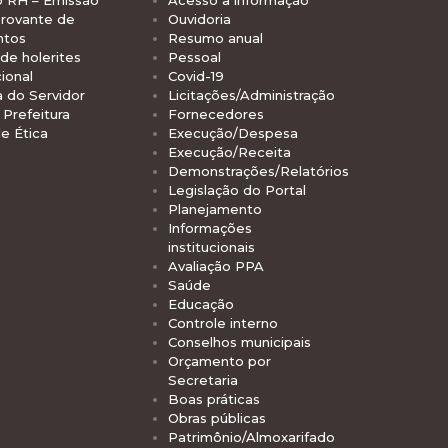
o RH – Emissão
Acesso à informação
rovante de
Ouvidoria
ntos
Resumo anual
de holerites
Pessoal
ional
Covid-19
a do Servidor
Licitações/Administração
Prefeitura
Fornecedores
e Ética
Execução/Despesa
Execução/Receita
Demonstrações/Relatórios
Legislação do Portal
Planejamento
Informações
institucionais
Avaliação PPA
Saúde
Educação
Controle interno
Conselhos municipais
Orçamento por
Secretaria
Boas práticas
Obras públicas
Patrimônio/Almoxarifado