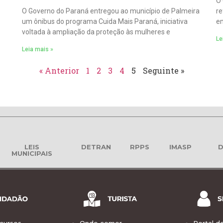
O 
O Governo do Paraná entregou ao município de Palmeira
re
um ônibus do programa Cuida Mais Paraná, iniciativa
em
voltada à ampliação da proteção às mulheres e
Le
Leia mais »
« Anterior
1
2
3
4
5
Seguinte »
LEIS
DETRAN
RPPS
IMASP
D
MUNICIPAIS