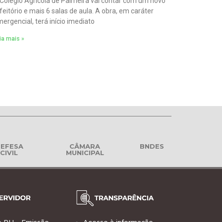
Colégio Agrícola de Palmeira vai contar com um novo
feitório e mais 6 salas de aula. A obra, em caráter
ergencial, terá início imediato
ia mais »
EFESA
CÂMARA
BNDES
CIVIL
MUNICIPAL