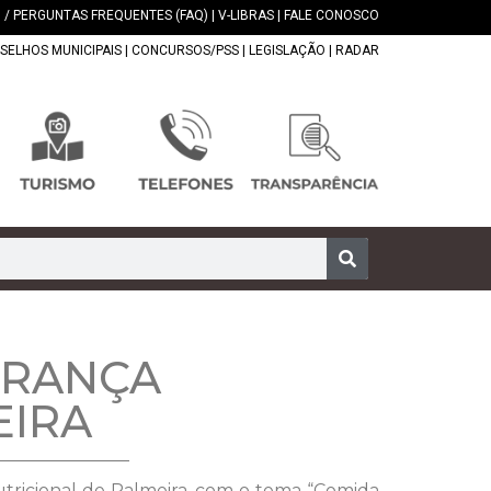
 / PERGUNTAS FREQUENTES (FAQ)
|
V-LIBRAS
|
FALE CONOSCO
SELHOS MUNICIPAIS
|
CONCURSOS/PSS
|
LEGISLAÇÃO
|
RADAR
URANÇA
EIRA
Nutricional de Palmeira, com o tema “Comida