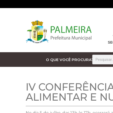
O QUE VOCÊ PROCURA?
IV CONFERÊNCI
ALIMENTAR E N
No dia 5 de julho, das 13h às 17h, ocorrer