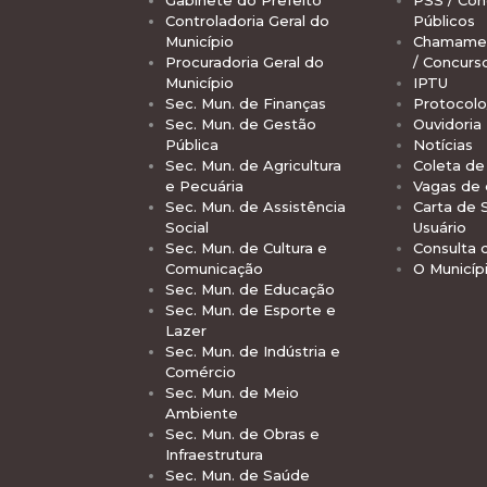
Gabinete do Prefeito
PSS / Con
Controladoria Geral do
Públicos
Município
Chamamen
Procuradoria Geral do
/ Concurs
Município
IPTU
Sec. Mun. de Finanças
Protocolo
Sec. Mun. de Gestão
Ouvidoria
Pública
Notícias
Sec. Mun. de Agricultura
Coleta de 
e Pecuária
Vagas de
Sec. Mun. de Assistência
Carta de 
Social
Usuário
Sec. Mun. de Cultura e
Consulta 
Comunicação
O Municíp
Sec. Mun. de Educação
Sec. Mun. de Esporte e
Lazer
Sec. Mun. de Indústria e
Comércio
Sec. Mun. de Meio
Ambiente
Sec. Mun. de Obras e
Infraestrutura
Sec. Mun. de Saúde