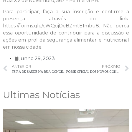
Rua XV de Novembro, 567 – Palmeira PR.
Para participar, faça a sua inscrição e confirme a
presença através do link:
https://forms.gle/cWQojDeBZmtE1mbu8. Não perca
essa oportunidade de contribuir para a discussão e
ações em prol da segurança alimentar e nutricional
em nossa cidade.
junho 29, 2023
ANTERIOR
PRÓXIMO
FEIRA DE SAÚDE NA RUA CONCEIÇÃO NO DIA 3 DE JULHO
POSSE OFICIAL DOS NOVOS CONSELHEIROS DO CONSELHO DA CIDADE – CONCIDADE
Ultimas Notícias