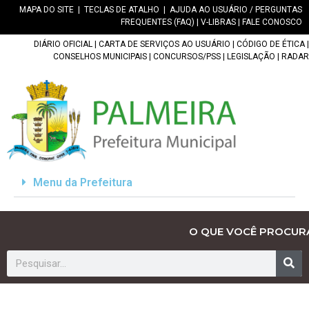
MAPA DO SITE
|
TECLAS DE ATALHO
|
AJUDA AO USUÁRIO / PERGUNTAS
FREQUENTES (FAQ)
|
V-LIBRAS
|
FALE CONOSCO
DIÁRIO OFICIAL
|
CARTA DE SERVIÇOS AO USUÁRIO
|
CÓDIGO DE ÉTICA
|
CONSELHOS MUNICIPAIS
|
CONCURSOS/PSS
|
LEGISLAÇÃO
|
RADAR
Menu da Prefeitura
O QUE VOCÊ PROCUR