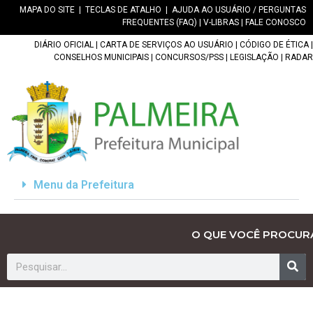
MAPA DO SITE
|
TECLAS DE ATALHO
|
AJUDA AO USUÁRIO / PERGUNTAS
FREQUENTES (FAQ)
|
V-LIBRAS
|
FALE CONOSCO
DIÁRIO OFICIAL
|
CARTA DE SERVIÇOS AO USUÁRIO
|
CÓDIGO DE ÉTICA
|
CONSELHOS MUNICIPAIS
|
CONCURSOS/PSS
|
LEGISLAÇÃO
|
RADAR
Menu da Prefeitura
O QUE VOCÊ PROCUR