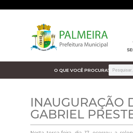
O QUE VOCÊ PROCURA?
INAUGURAÇÃO D
GABRIEL PRESTE
Nesta terça-feira, dia 17, ocorreu a sol