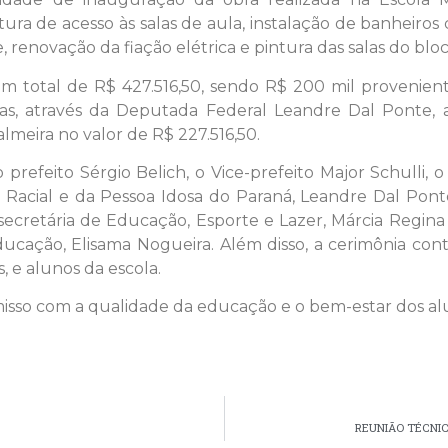
ra de acesso às salas de aula, instalação de banheiros c
renovação da fiação elétrica e pintura das salas do bloc
 um total de R$ 427.516,50, sendo R$ 200 mil provenien
ivas, através da Deputada Federal Leandre Dal Ponte
lmeira no valor de R$ 227.516,50.
prefeito Sérgio Belich, o Vice-prefeito Major Schulli,
 Racial e da Pessoa Idosa do Paraná, Leandre Dal Ponte,
cretária de Educação, Esporte e Lazer, Márcia Regina P
 educação, Elisama Nogueira. Além disso, a cerimônia co
, e alunos da escola.
sso com a qualidade da educação e o bem-estar dos al
REUNIÃO TÉCNIC