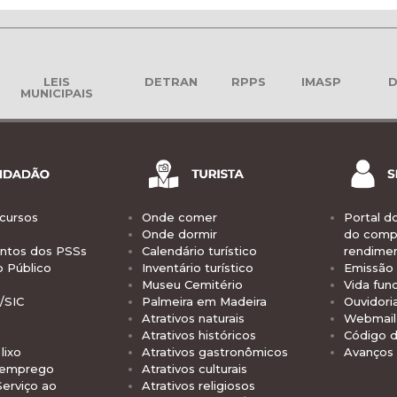
LEIS
DETRAN
RPPS
IMASP
D
MUNICIPAIS
cursos
Onde comer
Portal d
Onde dormir
do comp
tos dos PSSs
Calendário turístico
rendime
o Público
Inventário turístico
Emissão 
Museu Cemitério
Vida func
/SIC
Palmeira em Madeira
Ouvidori
Atrativos naturais
Webmail 
Atrativos históricos
Código d
lixo
Atrativos gastronômicos
Avanços
 emprego
Atrativos culturais
Serviço ao
Atrativos religiosos