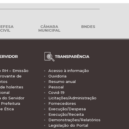
EFESA
CÂMARA
BNDES
CIVIL
MUNICIPAL
o RH – Emissão
Acesso à informação
rovante de
Ouvidoria
ntos
Resumo anual
de holerites
Pessoal
ional
Covid-19
a do Servidor
Licitações/Administração
Prefeitura
Fornecedores
e Ética
Execução/Despesa
Execução/Receita
Demonstrações/Relatórios
Legislação do Portal