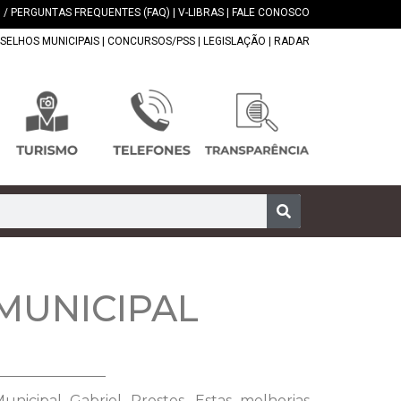
 / PERGUNTAS FREQUENTES (FAQ)
|
V-LIBRAS
|
FALE CONOSCO
SELHOS MUNICIPAIS
|
CONCURSOS/PSS
|
LEGISLAÇÃO
|
RADAR
MUNICIPAL
unicipal Gabriel Prestes. Estas melhorias