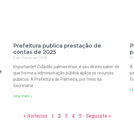
Prefeitura publica prestação de
P
contas de 2025
p
3 de março de 2026
3 
Importante!! Cidadão palmeirense, é seu direito saber de
A 
e
que forma a administração pública aplica os recursos
pa
públicos. A Prefeitura de Palmeira, por meio da
fo
Secretaria
Le
Leia mais »
« Anterior
1
2
3
4
5
Seguinte »