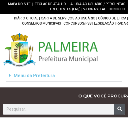
MAPA DO SITE
|
TECLAS DE ATALHO
|
AJUDA AO USUÁRIO / PERGUNTAS
FREQUENTES (FAQ)
|
V-LIBRAS
|
FALE CONOSCO
DIÁRIO OFICIAL
|
CARTA DE SERVIÇOS AO USUÁRIO
|
CÓDIGO DE ÉTICA
|
CONSELHOS MUNICIPAIS
|
CONCURSOS/PSS
|
LEGISLAÇÃO
|
RADAR
Menu da Prefeitura
O QUE VOCÊ PROCUR