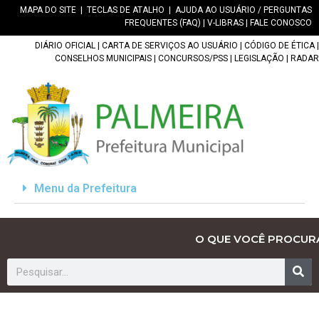
MAPA DO SITE
|
TECLAS DE ATALHO
|
AJUDA AO USUÁRIO / PERGUNTAS
FREQUENTES (FAQ)
|
V-LIBRAS
|
FALE CONOSCO
DIÁRIO OFICIAL
|
CARTA DE SERVIÇOS AO USUÁRIO
|
CÓDIGO DE ÉTICA
|
CONSELHOS MUNICIPAIS
|
CONCURSOS/PSS
|
LEGISLAÇÃO
|
RADAR
Menu da Prefeitura
O QUE VOCÊ PROCUR