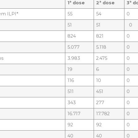
1ª dose
2ª dose
3ª d
em ILPI*
55
54
0
51
51
0
824
821
0
5.077
5.118
0
os
3.983
2.475
0
19
6
0
116
10
0
511
451
0
343
277
0
16.717
17.782
0
92
92
0
40
40
0