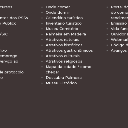
cursos
Onde comer
Portal d
Onde dormir
do comp
tos dos PSSs
Calendário turístico
rendime
o Público
Inventário turístico
Emissão 
Museu Cemitério
Vida func
/SIC
Palmeira em Madeira
Ouvidori
Atrativos naturais
Webmail 
Atrativos históricos
Código d
lixo
Atrativos gastronômicos
Avanços
 emprego
Atrativos culturais
Serviço ao
Atrativos religiosos
Mapa da cidade / como
de protocolo
chegar
io
Descubra Palmeira
Museu Histórico