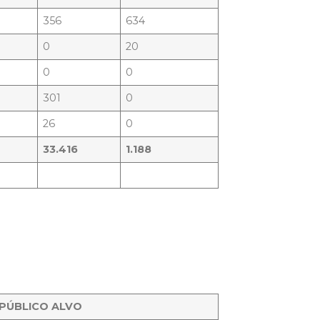
356
634
0
20
0
0
301
0
26
0
33.416
1.188
PÚBLICO ALVO