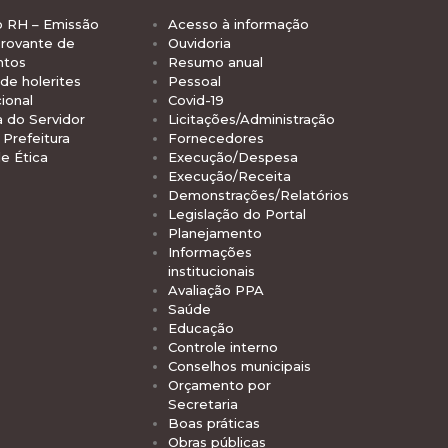
o RH – Emissão
Acesso à informação
rovante de
Ouvidoria
ntos
Resumo anual
de holerites
Pessoal
ional
Covid-19
a do Servidor
Licitações/Administração
Prefeitura
Fornecedores
e Ética
Execução/Despesa
Execução/Receita
Demonstrações/Relatórios
Legislação do Portal
Planejamento
Informações
institucionais
Avaliação PPA
Saúde
Educação
Controle interno
Conselhos municipais
Orçamento por
Secretaria
Boas práticas
Obras públicas