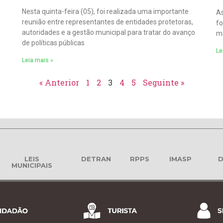
Nesta quinta-feira (05), foi realizada uma importante
As
reunião entre representantes de entidades protetoras,
fo
autoridades e a gestão municipal para tratar do avanço
ma
de políticas públicas
Le
Leia mais »
« Anterior
1
2
3
4
5
Seguinte »
LEIS
DETRAN
RPPS
IMASP
D
MUNICIPAIS