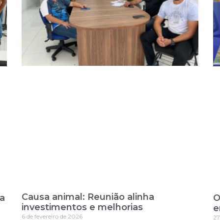
Causa animal: Reunião alinha
ra
O
investimentos e melhorias
e
6 de fevereiro de 2026
27