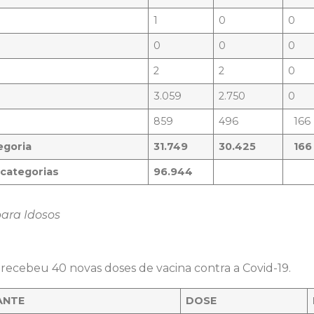
1
0
0
0
0
0
2
2
0
3.059
2.750
0
859
496
166
egoria
31.749
30.425
166
 categorias
96.944
para Idosos
recebeu 40 novas doses de vacina contra a Covid-19.
ANTE
DOSE