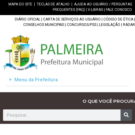
MAPA DO SITE
|
TECLAS DE ATALHO
|
AJUDA AO USUÁRIO / PERGUNTAS
FREQUENTES (FAQ)
|
V-LIBRAS
|
FALE CONOSCO
DIÁRIO OFICIAL
|
CARTA DE SERVIÇOS AO USUÁRIO
|
CÓDIGO DE ÉTICA
|
CONSELHOS MUNICIPAIS
|
CONCURSOS/PSS
|
LEGISLAÇÃO
|
RADAR
Menu da Prefeitura
O QUE VOCÊ PROCUR