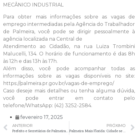
MECÂNICO INDUSTRIAL
Para obter mais informações sobre as vagas de
emprego intermediadas pela Agência do Trabalhador
de Palmeira, você pode se dirigir pessoalmente à
agência localizada na Central de
Atendimento ao Cidadão, na rua Luiza Trombini
Malucelli, 134. O horário de funcionamento é das 8h
às 12h e das 13h às 17h.
Além disso, você pode acompanhar todas as
informações sobre as vagas disponíveis no site:
https://palmeira.pr.gov.br/vagas-de-emprego/
Caso deseje mais detalhes ou tenha alguma dúvida,
você pode entrar em contato pelo
telefone/WhatsApp: (42) 3252-2584.
fevereiro 17, 2025
ANTERIOR
PRÓXIMO
Prefeito e Secretários de Palmeira participam do Paraná Mais Cidades, em Foz do Iguaçu
Palmeira Mais Florida: Cidade se prepara para seu aniversário com revitalização do paisagismo