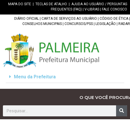
MAPA DO SITE
|
TECLAS DE ATALHO
|
AJUDA AO USUÁRIO / PERGUNTAS
FREQUENTES (FAQ)
|
V-LIBRAS
|
FALE CONOSCO
DIÁRIO OFICIAL
|
CARTA DE SERVIÇOS AO USUÁRIO
|
CÓDIGO DE ÉTICA
|
CONSELHOS MUNICIPAIS
|
CONCURSOS/PSS
|
LEGISLAÇÃO
|
RADAR
Menu da Prefeitura
O QUE VOCÊ PROCUR