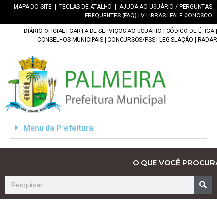
MAPA DO SITE
|
TECLAS DE ATALHO
|
AJUDA AO USUÁRIO / PERGUNTAS
FREQUENTES (FAQ)
|
V-LIBRAS
|
FALE CONOSCO
DIÁRIO OFICIAL
|
CARTA DE SERVIÇOS AO USUÁRIO
|
CÓDIGO DE ÉTICA
|
CONSELHOS MUNICIPAIS
|
CONCURSOS/PSS
|
LEGISLAÇÃO
|
RADAR
Menu da Prefeitura
O QUE VOCÊ PROCUR