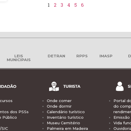
1
2
3
4
5
6
LEIS
DETRAN
RPPS
IMASP
D
MUNICIPAIS
cursos
Onde comer
Portal d
Onde dormir
do comp
tos dos PSSs
Calendário turístico
rendime
o Público
Inventário turístico
Emissão 
Museu Cemitério
Vida func
/SIC
Palmeira em Madeira
Ouvidori