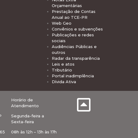
Orçamentárias
Prestação de Contas
Anual ao TCE-PR
Web Geo
Convênios e subvenções
Publicações e redes
sociais
Audiências Públicas e
outros
Radar da transparência
Leis e atos
Tributário
Portal inadimplência
Dívida Ativa
Horário de
Atendimento
P
Segunda-feira a
Sexta-feira
-65
08h às 12h – 13h às 17h