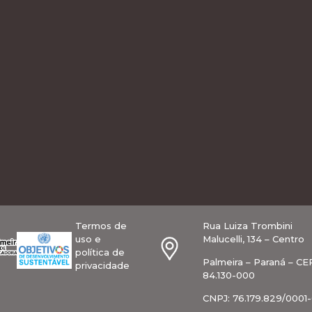
Termos de
Rua Luiza Trombini
uso e
Malucelli, 134 – Centro
política de
Palmeira – Paraná – CE
privacidade
84.130-000
CNPJ: 76.179.829/0001