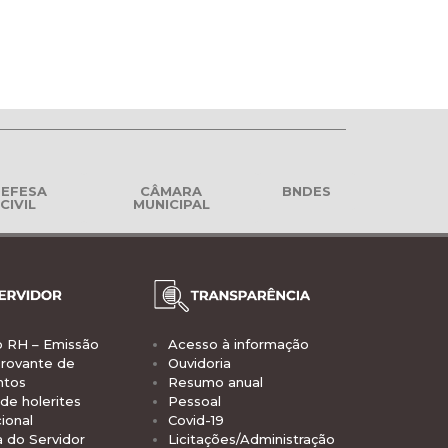
EFESA
CÂMARA
BNDES
CIVIL
MUNICIPAL
o RH – Emissão
Acesso à informação
rovante de
Ouvidoria
ntos
Resumo anual
de holerites
Pessoal
ional
Covid-19
a do Servidor
Licitações/Administração