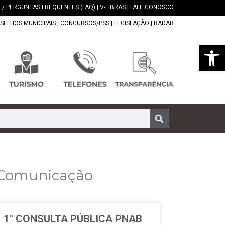
 / PERGUNTAS FREQUENTES (FAQ)
|
V-LIBRAS
|
FALE CONOSCO
SELHOS MUNICIPAIS
|
CONCURSOS/PSS
|
LEGISLAÇÃO
|
RADAR
Abrir 
e Comunicação
1° CONSULTA PÚBLICA PNAB