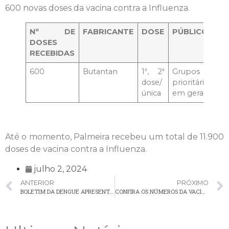
600 novas doses da vacina contra a Influenza.
Nº DE
FABRICANTE
DOSE
PÚBLICO ALV
DOSES
RECEBIDAS
600
Butantan
1ª, 2ª
Grupos
dose/
prioritários/P
única
em geral
Até o momento, Palmeira recebeu um total de 11.900
doses de vacina contra a Influenza.
julho 2, 2024
ANTERIOR
PRÓXIMO
BOLETIM DA DENGUE APRESENTA 649 CASOS CONFIRMADOS EM PALMEIRA
CONFIRA OS NÚMEROS DA VACINAÇÃO CONTRA A COVID-19 EM PALMEIRA