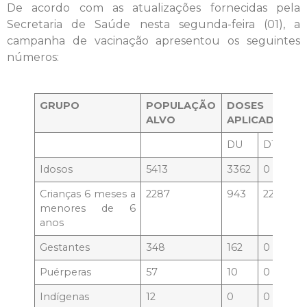
De acordo com as atualizações fornecidas pela
Secretaria de Saúde nesta segunda-feira (01), a
campanha de vacinação apresentou os seguintes
números:
GRUPO
POPULAÇÃO
DOSES
ALVO
APLICADAS
DU
D1
D2
Idosos
5413
3362
0
0
Crianças 6 meses a
2287
943
221
93
menores de 6
anos
Gestantes
348
162
0
0
Puérperas
57
10
0
0
Indígenas
12
0
0
0