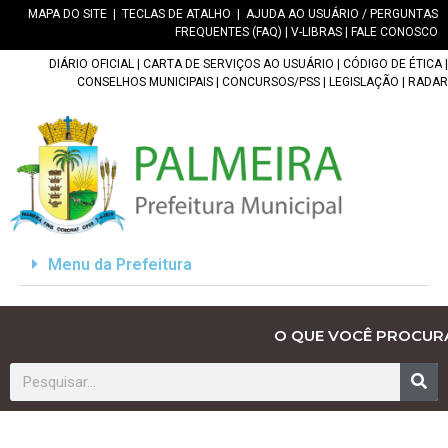
MAPA DO SITE
|
TECLAS DE ATALHO
|
AJUDA AO USUÁRIO / PERGUNTAS
FREQUENTES (FAQ)
|
V-LIBRAS
|
FALE CONOSCO
DIÁRIO OFICIAL
|
CARTA DE SERVIÇOS AO USUÁRIO
|
CÓDIGO DE ÉTICA
|
CONSELHOS MUNICIPAIS
|
CONCURSOS/PSS
|
LEGISLAÇÃO
|
RADAR
Menu da Prefeitura
O QUE VOCÊ PROCUR