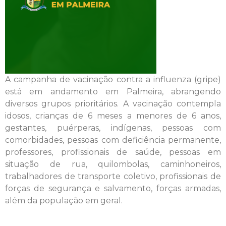
A campanha de vacinação contra a influenza (gripe)
está em andamento em Palmeira, abrangendo
diversos grupos prioritários. A vacinação contempla
idosos, crianças de 6 meses a menores de 6 anos,
gestantes, puérperas, indígenas, pessoas com
comorbidades, pessoas com deficiência permanente,
professores, profissionais de saúde, pessoas em
situação de rua, quilombolas, caminhoneiros,
trabalhadores de transporte coletivo, profissionais de
forças de segurança e salvamento, forças armadas,
além da população em geral.